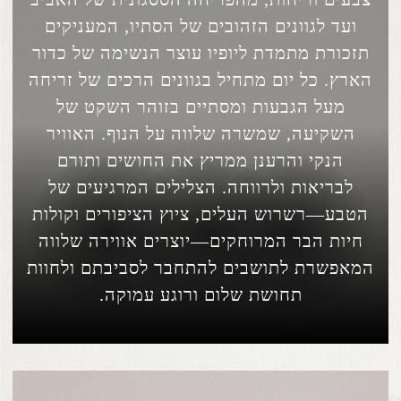
ועד לגוונים הזהובים של הסתיו, המעניקים
תזכורת מתמדת ליופיו עוצר הנשימה של כדור
הארץ. כל יום מתחיל בגוונים הרכים של זריחה
מעל הגבעות ומסתיים בזוהר השקט של
השקיעה, שמשרה שלווה על הנוף. האוויר
הנקי והרענן ממריץ את החושים ותורם
לבריאות ולרווחה. הצלילים המרגיעים של
הטבע—רשרוש העלים, ציוץ הציפורים וקולות
חיות הבר המרוחקים—יוצרים אווירה שלווה
המאפשרת לתושבים להתחבר לסביבתם ולחוות
תחושת שלום ורוגע עמוקה.